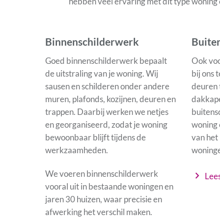
hebben veel ervaring met dit type woning 
Binnenschilderwerk
Buite
Goed binnenschilderwerk bepaalt
Ook voo
de uitstraling van je woning. Wij
bij ons 
sausen en schilderen onder andere
deuren 
muren, plafonds, kozijnen, deuren en
dakkape
trappen. Daarbij werken we netjes
buitens
en georganiseerd, zodat je woning
woning 
bewoonbaar blijft tijdens de
van het
werkzaamheden.
woninge
We voeren binnenschilderwerk
chevron_right
Lee
vooral uit in bestaande woningen en
jaren 30 huizen, waar precisie en
afwerking het verschil maken.