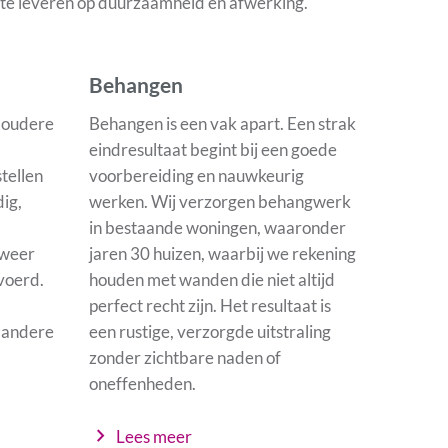
n te leveren op duurzaamheid en afwerking.
Behangen
j oudere
Behangen is een vak apart. Een strak
eindresultaat begint bij een goede
tellen
voorbereiding en nauwkeurig
ig,
werken. Wij verzorgen behangwerk
in bestaande woningen, waaronder
 weer
jaren 30 huizen, waarbij we rekening
voerd.
houden met wanden die niet altijd
perfect recht zijn. Het resultaat is
n andere
een rustige, verzorgde uitstraling
zonder zichtbare naden of
oneffenheden.
chevron_right
Lees meer