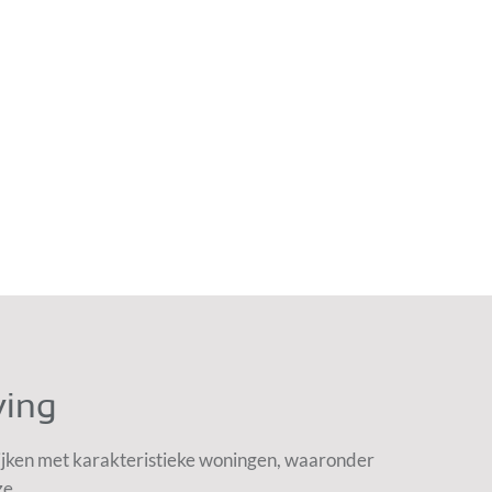
ving
ijken met karakteristieke woningen, waaronder
ze.