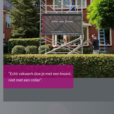
“Echt vakwerk doe je met een kwast,
niet met een roller”.