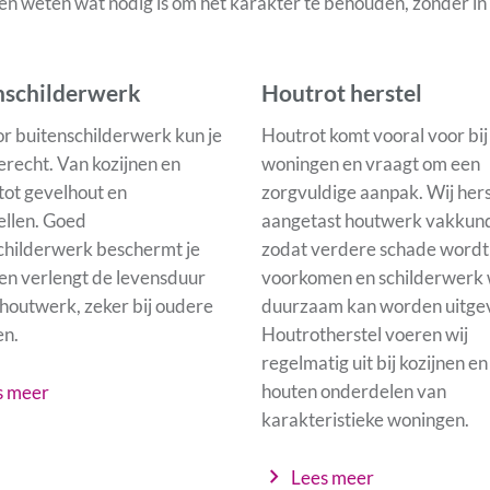
en weten wat nodig is om het karakter te behouden, zonder i
nschilderwerk
Houtrot herstel
r buitenschilderwerk kun je
Houtrot komt vooral voor bi
terecht. Van kozijnen en
woningen en vraagt om een
tot gevelhout en
zorgvuldige aanpak. Wij hers
llen. Goed
aangetast houtwerk vakkund
childerwerk beschermt je
zodat verdere schade wordt
en verlengt de levensduur
voorkomen en schilderwerk
 houtwerk, zeker bij oudere
duurzaam kan worden uitge
n.
Houtrotherstel voeren wij
regelmatig uit bij kozijnen e
houten onderdelen van
s meer
karakteristieke woningen.
chevron_right
Lees meer