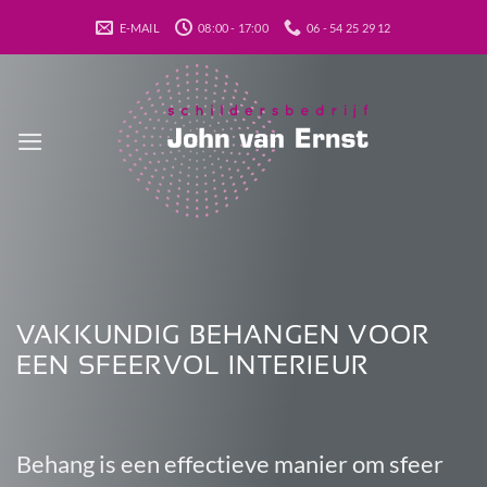
Ga
E-MAIL
08:00 - 17:00
06 - 54 25 29 12
naar
inhoud
VAKKUNDIG BEHANGEN VOOR
EEN SFEERVOL INTERIEUR
Behang is een effectieve manier om sfeer