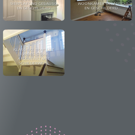
SIERPLAFOND GESAUSD
WOONKAMER GESAUSD
EN GESCHILDERD
EN GESCHILDERD
KLASSIEKE TRAP MET
BORDES STRAK
AFGEWERKT MET
SCHILDERWERK