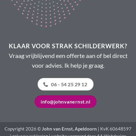
KLAAR VOOR STRAK SCHILDERWERK?
Vraag vrijblijvend een offerte aan of bel direct
voor advies. Ik help je graag.
06 - 54 25 29 12
info@johnvanernst.nl
Copyright 2026 ©
John van Ernst, Apeldoorn
| KvK 60648597
|
privacyverklaring
| website verzorgd door
AA Webdesign