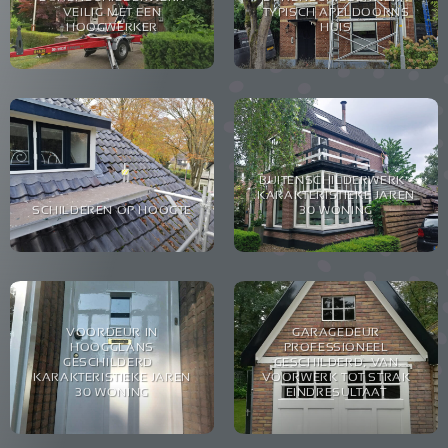
VEILIG MET EEN
TYPISCH APELDOORNS
HOOGWERKER
HUIS
BUITENSCHILDERWERK –
KARAKTERISTIEKE JAREN
SCHILDEREN OP HOOGTE
30 WONING
VOORDEUR IN
GARAGEDEUR
HOOGGLANS
PROFESSIONEEL
GESCHILDERD –
GESCHILDERD, VAN
KARAKTERISTIEKE JAREN
VOORWERK TOT STRAK
30 WONING
EINDRESULTAAT